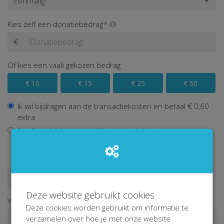
Kies zelf een donatiebedrag*
€
Of kies een vaak gekozen bedrag
€ 10
€ 15
€ 25
€ 50
Ik wil bijdragen aan de transactiekosten en betaal € 0,60
extra
Ik wil niet bijdragen aan de transactiekosten
Doneren als persoon
Doneren als bedrijf
Deze website gebruikt cookies
Voornaam*
Deze cookies worden gebruikt om informatie te
verzamelen over hoe je met onze website