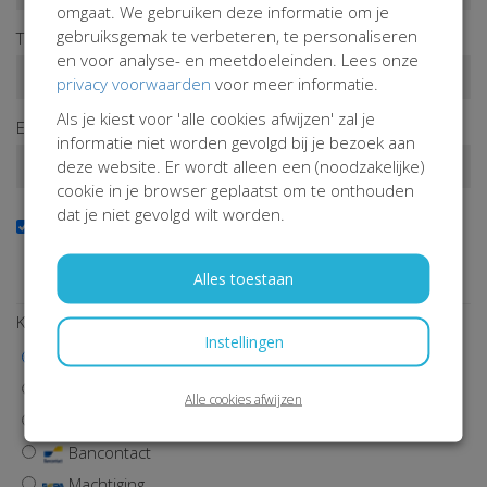
omgaat. We gebruiken deze informatie om je
gebruiksgemak te verbeteren, te personaliseren
Tussenv.
Achternaam*
en voor analyse- en meetdoeleinden. Lees onze
privacy voorwaarden
voor meer informatie.
Als je kiest voor 'alle cookies afwijzen' zal je
E-mailadres*
informatie niet worden gevolgd bij je bezoek aan
deze website. Er wordt alleen een (noodzakelijke)
cookie in je browser geplaatst om te onthouden
dat je niet gevolgd wilt worden.
Ja, ik wil de nieuwsbrief ontvangen
Wil je op de hoogte blijven van onze activiteiten? Schrijf je
dan in!
Alles toestaan
Kies een betaalmethode
Instellingen
iDEAL | Wero
Visa
Alle cookies afwijzen
MasterCard
Bancontact
Machtiging